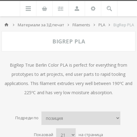
Материали за 3Д печат
Filaments
PLA
BigRep PLA
BIGREP PLA
BigRep True Berlin Color PLA is perfect for everything from
prototypes to art projects, end user parts to rapid tooling
applications. This filament extrudes very well between 190ºC and
225ºC and has very low moisture absorption.
Подреди по
Показвай
на страница